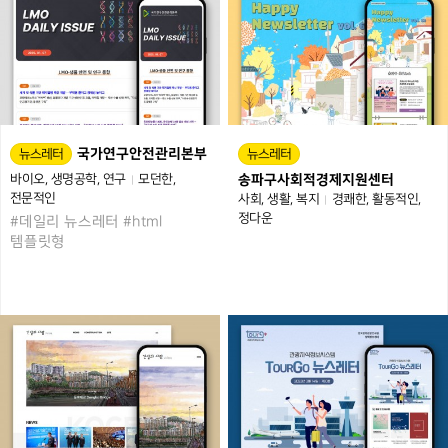
국가연구안전관리본부
뉴스레터
뉴스레터
바이오
생명공학
연구
모던한
송파구사회적경제지원센터
전문적인
사회
생활
복지
경쾌한
활동적인
정다운
#데일리 뉴스레터 #html
템플릿형