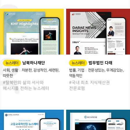
남북하나재단
법무법인 다래
뉴스레터
뉴스레터
사회
생활
차분한
감성적인
세련된
법률
기업
전문성있는
무게감있는
따뜻한
역동적인
#탈북민의 삶의 서사와
#국내 최초 지식재산권
메시지를 전하는 뉴스레터
전문로펌