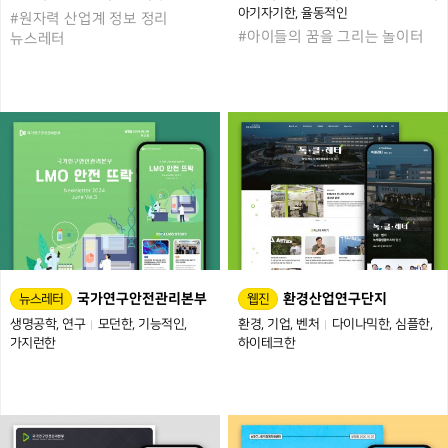
아기자기한
율동적인
#원자력 산업계 정보 정리
#아이들의 꿈을 그리는 놀이터
뉴스레터
국가연구안전관리본부
환경산업연구단지
뉴스레터
웹진
생명공학
연구
모던한
기능적인
환경
기업
벤처
다이나믹한
심플한
가지런한
하이테크한