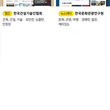
한국건설기술인협회
한국문화관광연구원
웹진
뉴스레터
건축
건설
기술
모던한
심플한
문화
관광
여행
경쾌한
젊은
안정된
재미있는