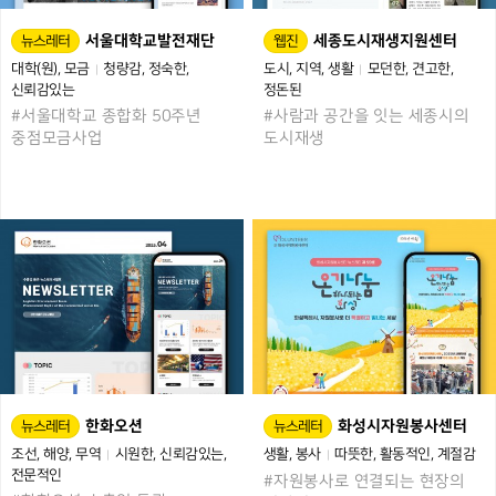
서울대학교발전재단
세종도시재생지원센터
뉴스레터
웹진
대학(원)
모금
청량감
정숙한
도시
지역
생활
모던한
견고한
신뢰감있는
정돈된
#서울대학교 종합화 50주년
#사람과 공간을 잇는 세종시의
중점모금사업
도시재생
한화오션
화성시자원봉사센터
뉴스레터
뉴스레터
조선
해양
무역
시원한
신뢰감있는
생활
봉사
따뜻한
활동적인
계절감
전문적인
#자원봉사로 연결되는 현장의