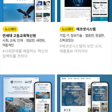
에코넷시스템
뉴스레터
뉴스레터
연세대 고등교육혁신원
기업
IT
정보기술
깔끔한
정갈한
신뢰감있는
사회
교육
인재
정갈한
세련된
역동적인
#에코넷시스템의 보안 소식,
#사회문제를 해결하는 혁신의
제품홍보 아카이브
임팩트를 전하다