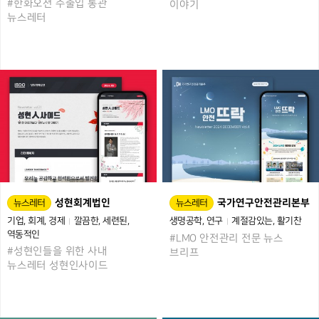
#한화오션 수출입 통관
이야기
뉴스레터
성현회계법인
국가연구안전관리본부
뉴스레터
뉴스레터
기업
회계
경제
깔끔한
세련된
생명공학
연구
계절감있는
활기찬
역동적인
#LMO 안전관리 전문 뉴스
#성현인들을 위한 사내
브리프
뉴스레터 성현인사이드