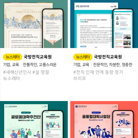
국방전직교육원
국방전직교육원
뉴스레터
뉴스레터
기업
교육
전통적인
고풍스러운
기업
교육
전문적인
차분한
정중한
#새해신년인사 #설 명절
#전직 인재 연계 동향 정기
뉴스레터
브리프