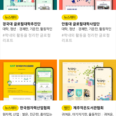
뉴스레터
뉴스레터
경국대 글로컬대학추진단
안동대 글로컬대학사업단
대학
청년
경쾌한
기운찬
활동적인
대학
청년
경쾌한
기운찬
활동적인
#학내외 활동을 정리한 글로컬
#학내외 활동을 정리한 글로컬
리포트
리포트
한국원자력산업협회
제주작은도서관협회
뉴스레터
웹진
원자력
산업
밝은
친근한
흥미있는
귀여운
아기자기한
율동적인
귀여운